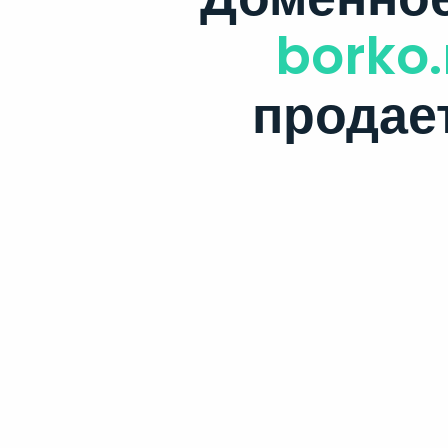
borko.
продае