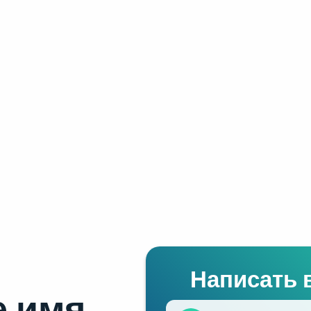
Написать 
 имя