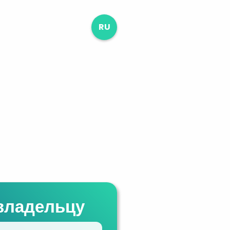
RU
владельцу